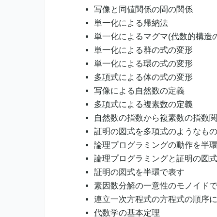
写像
と同値関係の間の関係
単一化による
帰納法
単一化によるマグマ(
代数的構造
単一化による群の式の変形
単一化による環の式の変形
多項式
による体の式の変形
写像
による
自然数
の定義
多項式
による
複素数
の定義
自然数
の指数から
複素数
の指数
証明の図式を
多項式
のようなも
論理プログラミングの動作を半
論理プログラミングと証明の図
証明の図式を半環で表す
素因数分解
の一意性のモノイド
連立一次方程式の方程式の順序
代数学の基本定理