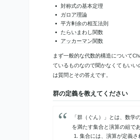
対称式の基本定理
ガロア理論
平方剰余の相互法則
たらいまわし
関数
アッカーマン関数
まず一般的な
代数的構造
についてC
ているものなので聞かなくてもいい
は質問とその答えです。
群の定義を教えてください
「群（ぐん）」とは、数学
を満たす集合と演算の組で
集合には、演算が定義さ