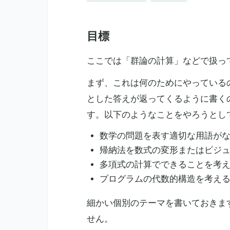
目標
ここでは「
群論
の計算」などで扱って
まず、これは何のためにやっているの
とした答えが返ってくるように書く
す。以下のようなことをやろうとし
数学の問題を表す適切な用語が
帰納法
を数式の変形またはビジ
多項式
の計算でできることを考
プログラムの
代数的構造
を考え
細かい個別のテーマを書いておきま
せん。