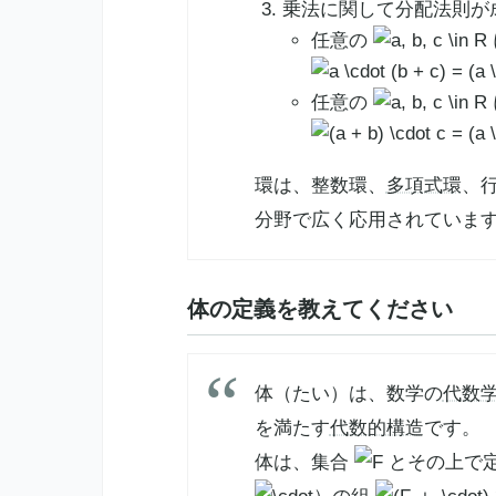
乗法に関して分配法則が
任意の
任意の
環は、整数環、
多項式環
、
分野で広く応用されていま
体の定義を教えてください
体（たい）は、数学の
代数
を満たす
代数的構造
です。
体は、集合
とその上で