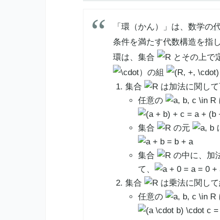
「環（かん）」は、数学の
条件を満たす代数構造を指
環は、集合
とその上で
）の組
集合
は加法に関して
任意の
集合
の元
集合
の中に、加
て、
集合
は乗法に関して
任意の