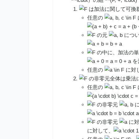
）の組
は加法に関して可換
任意の
の元
につい
の中に、加法の
単
を
任意の
に対
の非零元全体は乗法
任意の
の非零元
に
の非零元
に対
に対して、