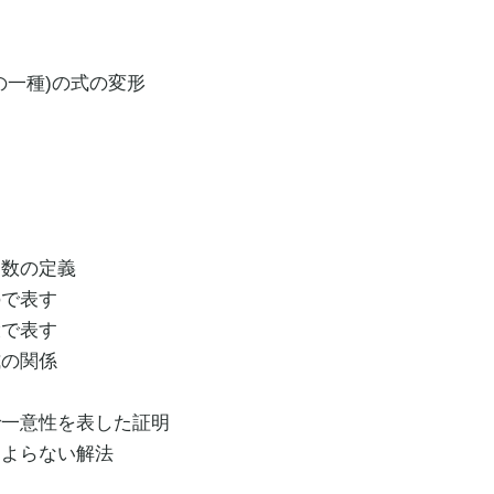
の一種)の式の変形
関数の定義
ので表す
環で表す
式の関係
で一意性を表した証明
によらない解法